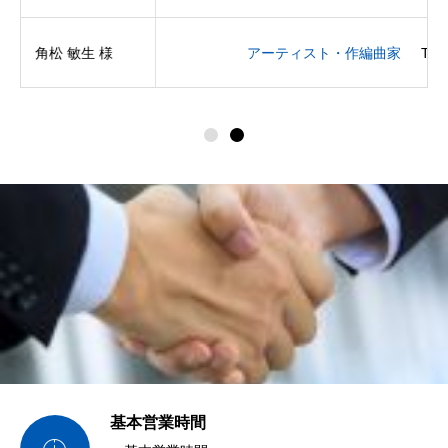
人に合ったものになるはずです。
 敏生 様
アーティスト・作編曲家
Tatsh 様
基本営業時間