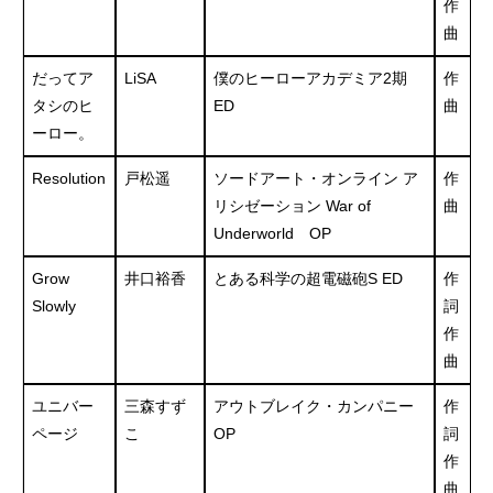
作
曲
だってア
LiSA
僕のヒーローアカデミア2期
作
タシのヒ
ED
曲
ーロー。
Resolution
戸松遥
ソードアート・オンライン ア
作
リシゼーション War of
曲
Underworld OP
Grow
井口裕香
とある科学の超電磁砲S ED
作
Slowly
詞
作
曲
ユニバー
三森すず
アウトブレイク・カンパニー
作
ページ
こ
OP
詞
作
曲