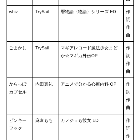
whiz
TrySail
暦物語〈物語〉シリーズ ED
作
詞
作
曲
ごまかし
TrySail
マギアレコード魔法少女まど
作
か☆マギカ外伝OP
詞
作
曲
からっぽ
内田真礼
アニメで分かる心療内科 OP
作
カプセル
詞
作
曲
ピンキー
麻倉もも
カノジョも彼女 ED
作
フック
詞
作