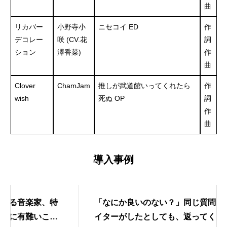
曲
リカバー
小野寺小
ニセコイ ED
作
デコレー
咲 (CV.花
詞
ション
澤香菜)
作
曲
Clover
ChamJam
推しが武道館いってくれたら
作
wish
死ぬ OP
詞
作
曲
導入事例
家、特
「なにか良いのない？」同じ質問を別のクリ
いこと
イターがしたとしても、返ってくる答えはそ