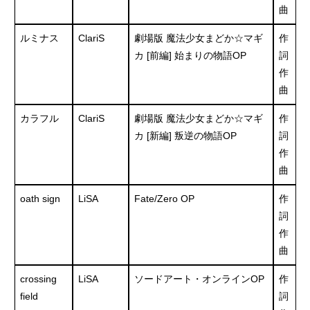
曲
ルミナス
ClariS
劇場版 魔法少女まどか☆マギ
作
カ [前編] 始まりの物語OP
詞
作
曲
カラフル
ClariS
劇場版 魔法少女まどか☆マギ
作
カ [新編] 叛逆の物語OP
詞
作
曲
oath sign
LiSA
Fate/Zero OP
作
詞
作
曲
crossing
LiSA
ソードアート・オンラインOP
作
field
詞