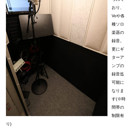
おり、
Voや各
種ソロ
楽器の
録音。
更にギ
ターア
ンプの
録音迄
可能に
なりま
す(※時
間帯の
制限有
り)